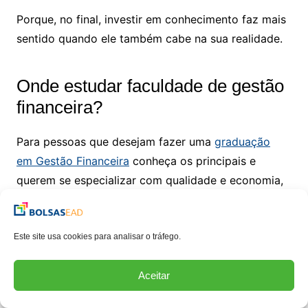
Porque, no final, investir em conhecimento faz mais
sentido quando ele também cabe na sua realidade.
Onde estudar faculdade de gestão
financeira?
Para pessoas que desejam fazer uma
graduação
em Gestão Financeira
conheça os principais e
querem se especializar com qualidade e economia,
o Bolsas EAD é uma plataforma que conecta você
às melhores oportunidades de ensino a distância
com descontos exclusivos. Por meio dela, é possível
Este site usa cookies para analisar o tráfego.
encontrar bolsas de estudos na
graduação em
Aceitar
Gestão Financeira
com preços acessíveis, sem abrir
mão da excelência acadêmica.