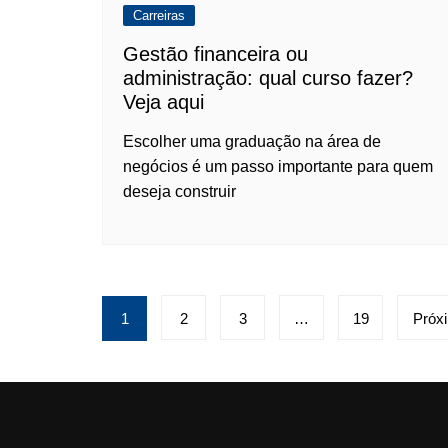
Carreiras
Gestão financeira ou
administração: qual curso fazer?
Veja aqui
Escolher uma graduação na área de
negócios é um passo importante para quem
deseja construir
Paginação
1
2
3
…
19
Próx
de
posts