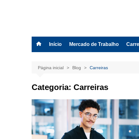
Ir
para
o
BolsasEAD
conteúdo
Início
Mercado de Trabalho
Carre
Página inicial
Blog
Carreiras
Categoria:
Carreiras