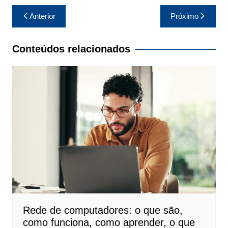
Navegação
Anterior
Próximo
de
Post
Conteúdos relacionados
Rede de computadores: o que são,
como funciona, como aprender, o que