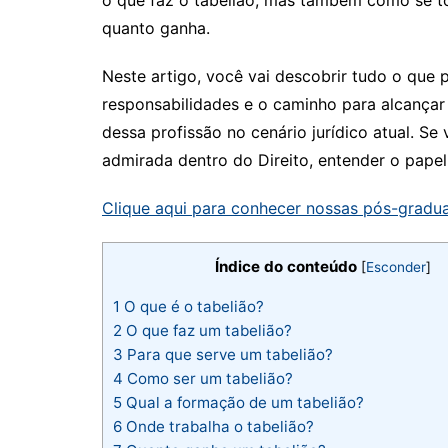
quanto ganha.
Neste artigo, você vai descobrir tudo o que 
responsabilidades e o caminho para alcançar
dessa profissão no cenário jurídico atual. Se
admirada dentro do Direito, entender o papel 
Clique aqui para conhecer nossas pós-gradua
Índice do conteúdo
[
Esconder
]
1
O que é o tabelião?
2
O que faz um tabelião?
3
Para que serve um tabelião?
4
Como ser um tabelião?
5
Qual a formação de um tabelião?
6
Onde trabalha o tabelião​?