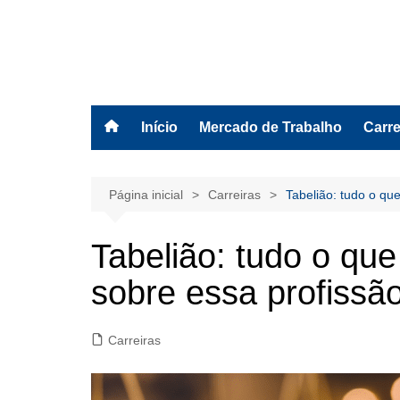
Ir
para
o
BolsasEAD
conteúdo
Início
Mercado de Trabalho
Carre
Página inicial
Carreiras
Tabelião: tudo o qu
Tabelião: tudo o que
sobre essa profissão
Carreiras