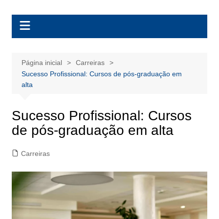
Ir
BolsasEAD
para
o
conteúdo
Página inicial
Carreiras
Sucesso Profissional: Cursos de pós-graduação em
alta
Sucesso Profissional: Cursos
de pós-graduação em alta
Carreiras