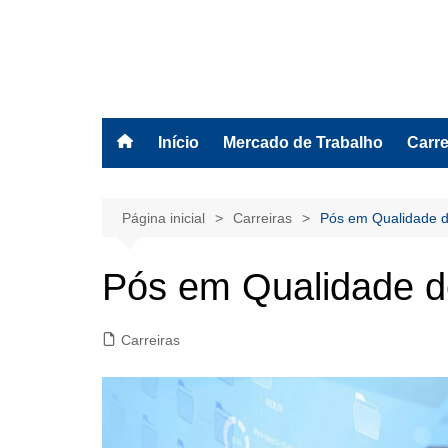
Ir
para
o
BolsasEAD
conteúdo
Início
Mercado de Trabalho
Carre
Página inicial
Carreiras
Pós em Qualidade d
Pós em Qualidade d
Carreiras