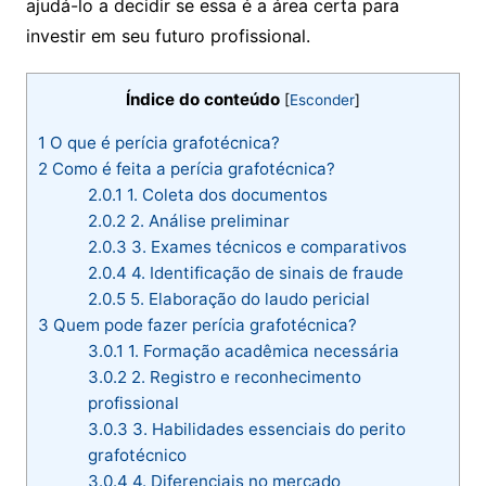
ajudá-lo a decidir se essa é a área certa para
investir em seu futuro profissional.
Índice do conteúdo
[
Esconder
]
1
O que é perícia grafotécnica?
2
Como é feita a perícia grafotécnica​?
2.0.1
1. Coleta dos documentos
2.0.2
2. Análise preliminar
2.0.3
3. Exames técnicos e comparativos
2.0.4
4. Identificação de sinais de fraude
2.0.5
5. Elaboração do laudo pericial
3
Quem pode fazer perícia grafotécnica?
3.0.1
1. Formação acadêmica necessária
3.0.2
2. Registro e reconhecimento
profissional
3.0.3
3. Habilidades essenciais do perito
grafotécnico
3.0.4
4. Diferenciais no mercado