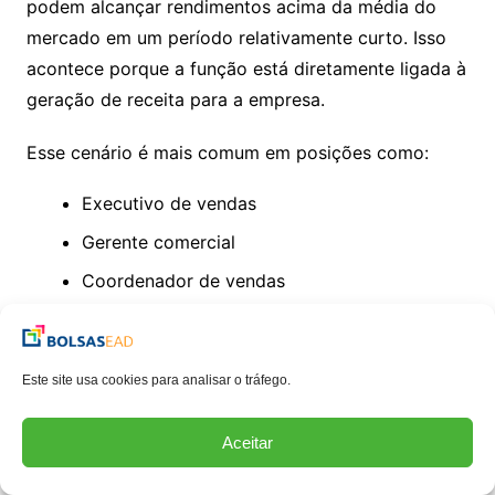
podem alcançar rendimentos acima da média do
mercado em um período relativamente curto. Isso
acontece porque a função está diretamente ligada à
geração de receita para a empresa.
Esse cenário é mais comum em posições como:
Executivo de vendas
Gerente comercial
Coordenador de vendas
O ponto central aqui é que não existe um teto fixo
tão rígido. Quanto melhores forem seus resultados,
Este site usa cookies para analisar o tráfego.
maior tende a ser sua remuneração.
Aceitar
Por outro lado, essa mesma característica traz
variabilidade. Em períodos de baixa performance,