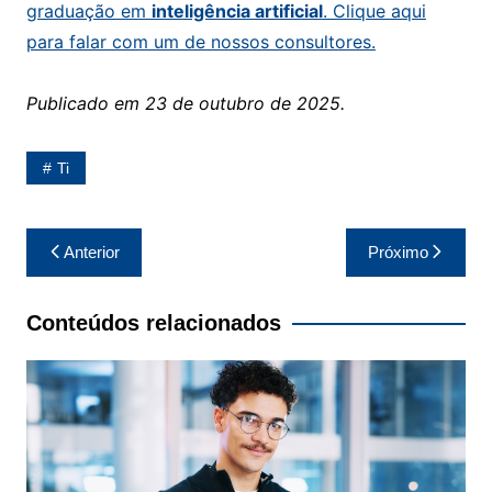
graduação em
inteligência artificial​
. Clique aqui
para falar com um de nossos consultores.
Publicado em 23 de outubro de 2025.
Ti
Navegação
Anterior
Próximo
de
Post
Conteúdos relacionados