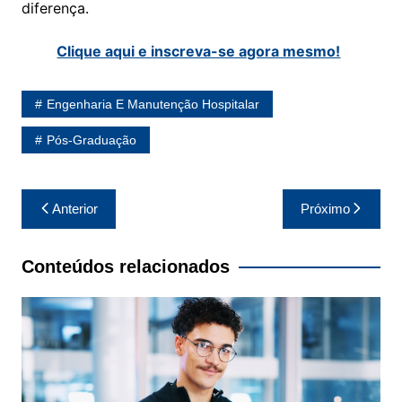
diferença.
Clique aqui e inscreva-se agora mesmo!
Engenharia E Manutenção Hospitalar
Pós-Graduação
Navegação
Anterior
Próximo
de
Post
Conteúdos relacionados